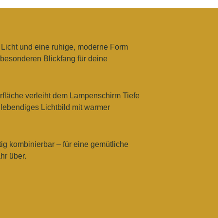
M
ERNE IN
 JAHR ÜBER
 Licht und eine ruhige, moderne Form
besonderen Blickfang für deine
berfläche verleiht dem Lampenschirm Tiefe
 lebendiges Lichtbild mit warmer
eitig kombinierbar – für eine gemütliche
hr über.