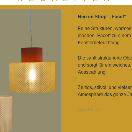
LAMPENSCHIR
Neu im Shop: „Facet“
 DESIGNS VERWANDELN KLASSISCHE WEIHNACHSTST
ICHTOBJEKTE – FÜR EIN ZUHAUSE, DAS DAS GANZE
Feine Strukturen, warmes
STRAHLT.
machen „Facet“ zu einem 
Fensterbeleuchtung.
JETZT ENTDECKEN
Die sanft strukturierte O
und sorgt für ein weiches,
Ausstrahlung.
Zeitlos, stilvoll und viels
Atmosphäre das ganze Ja
zum Artikel