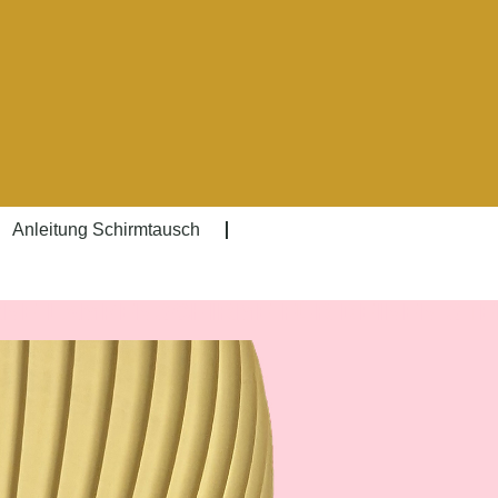
Anleitung Schirmtausch
NE LAMPENSCHIRME FÜR DEINEN STE