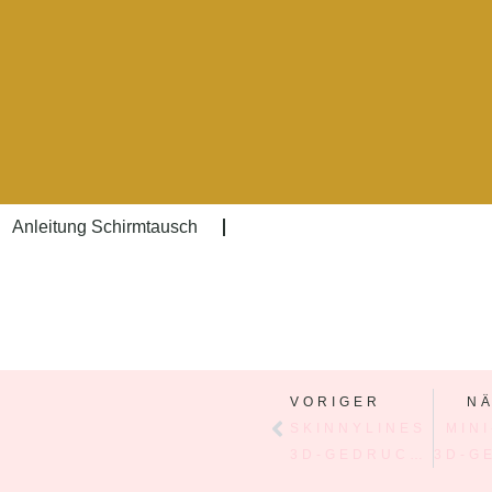
Anleitung Schirmtausch
VORIGER
N
SKINNYLINES
MIN
3D-GEDRUCKTER LAMPENSCHIRM
3D-GEDRUCKTE