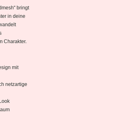
mesh“ bringt
ter in deine
wandelt
s
m Charakter.
esign mit
h netzartige
 Look
 Raum