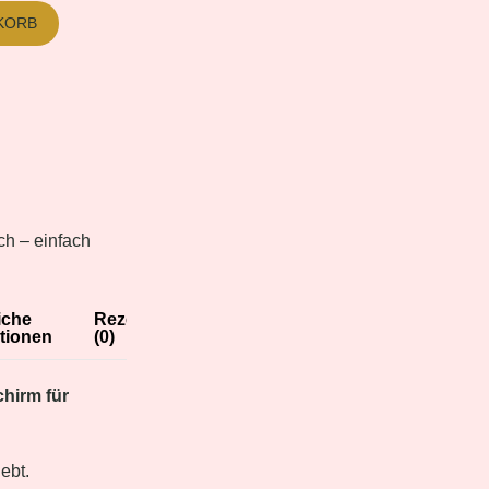
KORB
ch – einfach
iche
Rezensionen
tionen
(0)
hirm für
lebt.