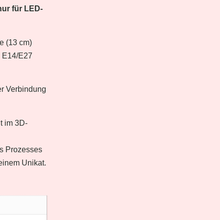
nur für LED-
e (13 cm)
he E14/E27
er Verbindung
t im 3D-
es Prozesses
einem Unikat.