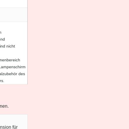
m
und
ind nicht
nnenbereich
 Lampenschirm
nalzubehör des
rs.
nen.
nsion für