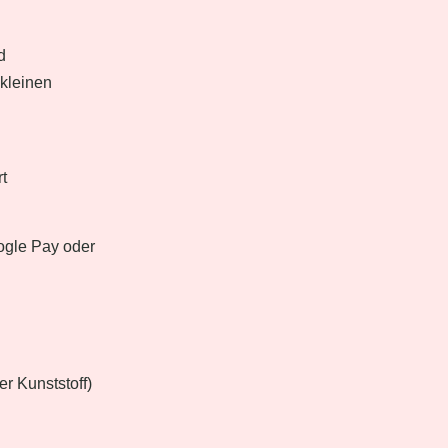
d
kleinen
t
ogle Pay oder
er Kunststoff)