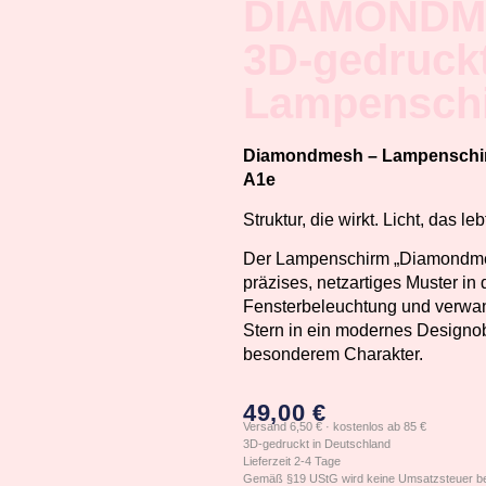
DIAMONDM
3D-gedruck
Lampensch
Diamondmesh – Lampenschir
A1e
Struktur, die wirkt. Licht, das leb
Der Lampenschirm „Diamondmes
präzises, netzartiges Muster in 
Fensterbeleuchtung und verwan
Stern in ein modernes Designob
besonderem Charakter.
49,00
€
Versand 6,50 € · kostenlos ab 85 €
3D-gedruckt in Deutschland
Lieferzeit 2-4 Tage
Gemäß §19 UStG wird keine Umsatzsteuer be