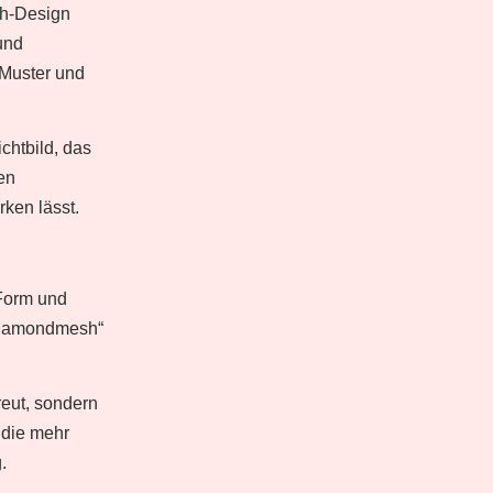
sh-Design
und
 Muster und
chtbild, das
en
ken lässt.
 Form und
Diamondmesh“
reut, sondern
, die mehr
.