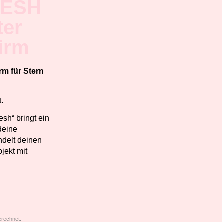
ESH
ter
irm
m für Stern
t.
h“ bringt ein
deine
delt deinen
jekt mit
rechnet.