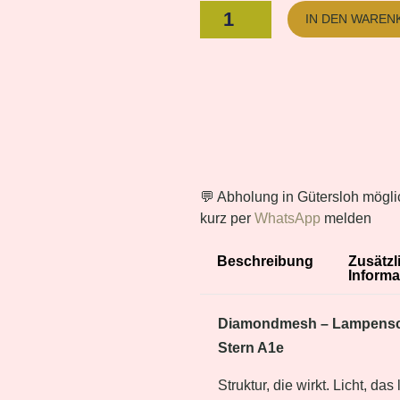
IN DEN WAREN
💬 Abholung in Gütersloh mögli
kurz per
WhatsApp
melden
Beschreibung
Zusätzl
Informa
Diamondmesh – Lampensc
Stern A1e
Struktur, die wirkt. Licht, das 