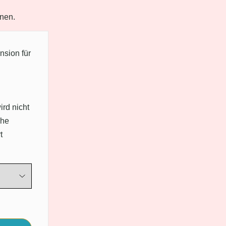
nen.
nsion für
rd nicht
che
t