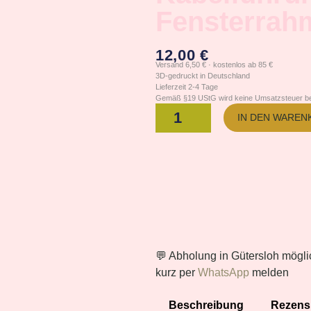
Fensterrah
12,00
€
Versand 6,50 € · kostenlos ab 85 €
3D-gedruckt in Deutschland
Lieferzeit 2-4 Tage
Gemäß §19 UStG wird keine Umsatzsteuer be
IN DEN WAREN
💬 Abholung in Gütersloh mögli
kurz per
WhatsApp
melden
Beschreibung
Rezensi