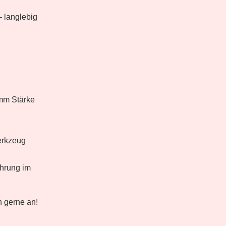
– langlebig
 mm Stärke
erkzeug
ührung im
 gerne an!