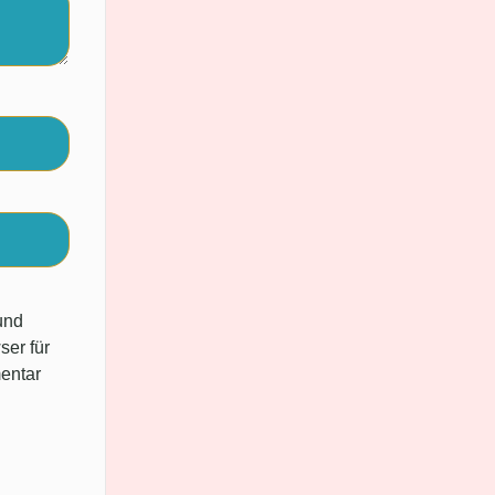
und
ser für
entar