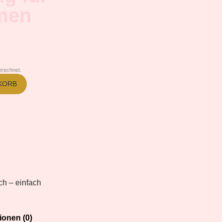
men
rechnet.
KORB
ch – einfach
onen (0)