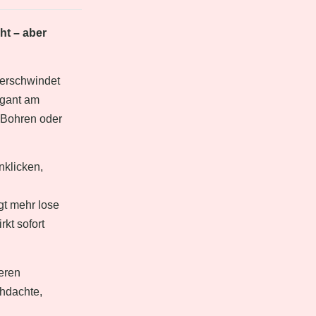
ht – aber
verschwindet
egant am
 Bohren oder
nklicken,
ngt mehr lose
kt sofort
eren
chdachte,