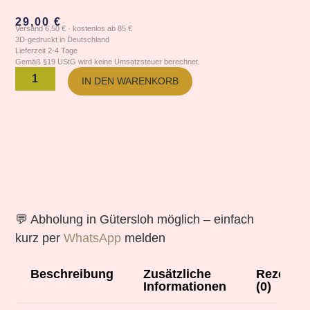
29,00
€
Versand 6,50 € · kostenlos ab 85 €
3D-gedruckt in Deutschland
Lieferzeit 2-4 Tage
Gemäß §19 UStG wird keine Umsatzsteuer berechnet.
IN DEN WARENKORB
💬 Abholung in Gütersloh möglich – einfach
kurz per
WhatsApp
melden
Beschreibung
Zusätzliche
Rezensi
Informationen
(0)